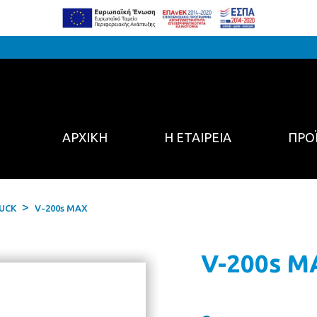
ΑΡΧΙΚΗ
Η ΕΤΑΙΡΕΙΑ
ΠΡΟ
UCK
V-200s MAX
V-200s M