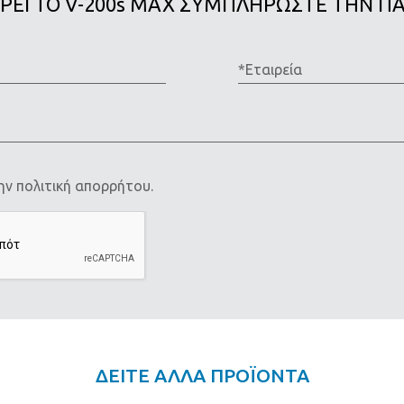
ΕΡΕΙ ΤΟ V-200s MAX ΣΥΜΠΛΗΡΩΣΤΕ ΤΗΝ 
*Ονομα
*Ετ
*E-
mail
ην
πολιτική απορρήτου.
ΔΕΙΤΕ ΑΛΛΑ ΠΡΟΪΟΝΤΑ