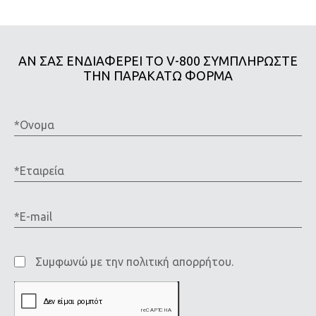
ΑΝ ΣΑΣ ΕΝΔΙΑΦΕΡΕΙ ΤΟ V-800 ΣΥΜΠΛΗΡΩΣΤΕ
ΤΗΝ ΠΑΡΑΚΑΤΩ ΦΟΡΜΑ
*Ονομα
*Εταιρεία
*E-
mail
Συμφωνώ
Συμφωνώ με την
πολιτική απορρήτου.
με
την
πολιτική
απορρήτου