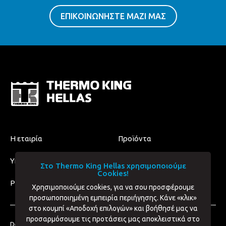
ΕΠΙΚΟΙΝΩΝΗΣΤΕ ΜΑΖΙ ΜΑΣ
Η εταιρία
Προϊόντα
Υπηρεσίες
Επικοινωνία
Στο Thermo King Hellas χρησιμοποιούμε
Cookies!
Privacy & Cookies Policy
Χρησιμοποιούμε cookies, για να σου προσφέρουμε
προσωποποιημένη εμπειρία περιήγησης. Κάνε «κλικ»
στο κουμπί «Αποδοχή επιλογών» και βοήθησέ μας να
προσαρμόσουμε τις προτάσεις μας αποκλειστικά στο
Designed & Developed by:
Uppercut Design
&
Pixel Media