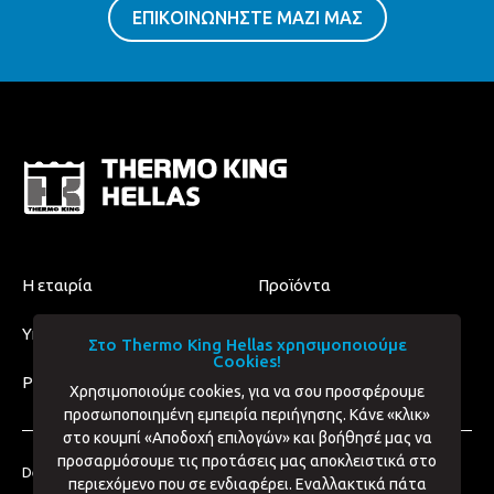
ΕΠΙΚΟΙΝΩΝΗΣΤΕ ΜΑΖΙ ΜΑΣ
Η εταιρία
Προϊόντα
Υπηρεσίες
Επικοινωνία
Στο Thermo King Hellas χρησιμοποιούμε
Cookies!
Privacy & Cookies Policy
Χρησιμοποιούμε cookies, για να σου προσφέρουμε
προσωποποιημένη εμπειρία περιήγησης. Κάνε «κλικ»
στο κουμπί «Αποδοχή επιλογών» και βοήθησέ μας να
προσαρμόσουμε τις προτάσεις μας αποκλειστικά στο
Designed & Developed by:
Uppercut Design
&
Pixel Media
περιεχόμενο που σε ενδιαφέρει. Εναλλακτικά πάτα