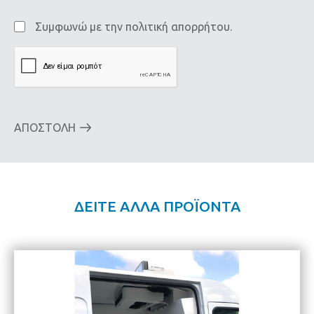
Συμφωνώ
Συμφωνώ με την
πολιτική απορρήτου.
με
την
πολιτική
απορρήτου
ΔΕΙΤΕ ΑΛΛΑ ΠΡΟΪΟΝΤΑ